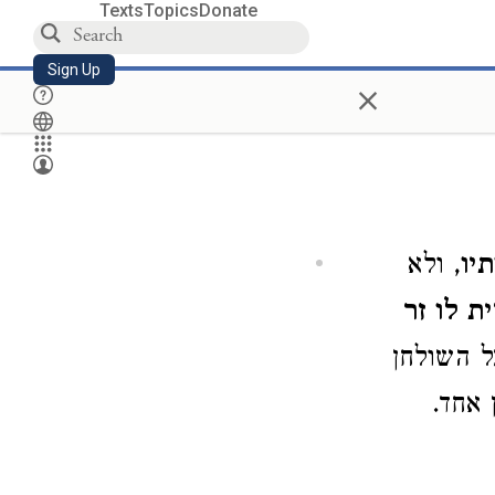
Texts
Topics
Donate
Sign Up
×
יו
, ולא
ת לו זר
ל השולחן
 אחד.