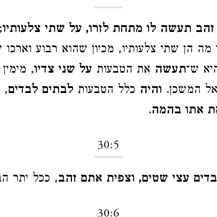
זהב תעשה לו מתחת לזרו, על שתי צלעותיו
;
מה הן שתי צלעותיו, מכיון שהוא רבוע וארכו ש
יא ש־
תעשה
את הטבעות
על שני צדיו
, מימין
אל המשכן.
והיה
כלל הטבעות
לבתים לבדים
, 
 אתו בהמה
.
30:5
דים עצי שטים, וצפית אתם זהב
, ככל יתר הב
30:6