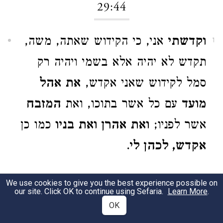
29:44
וקדשתי
אני, כי הקידוש שאתה, משה,
1
תקדש לא יהיה אלא בשמי ויהיה רק
סמל לקידוש שאני אקדש,
את אהל
מועד
עם כל אשר בתוכו, ואת
המזבח
אשר לפניו;
ואת אהרן ואת בניו
כמו כן
אקדש, לכהן לי
.
29:45
We use cookies to give you the best experience possible on
our site. Click OK to continue using Sefaria.
Learn More
.
OK
ושכנתי בתוך בני ישראל
, אשרה את
1