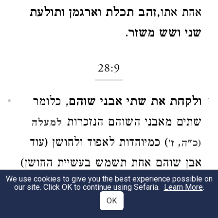
אחת אתו,
זהב תכלת וארגמן ותולעת
שני ושש משזר
.
28:9
ולקחת את שתי אבני שוהם
, כלומר
1
שתים מאבני השוהם הנזכרות
למעלה
) כמיוחדות לאפוד ולחושן (עוד
(כ"ה, ז'
אבן שוהם אחת תשמש בעשיית החושן)
We use cookies to give you the best experience possible on
ופתחת עליהם
(גם כאן הצורה הזכרית
our site. Click OK to continue using Sefaria.
Learn More
.
OK
של הכינוי הסופי במקום הצורה הנקבית)