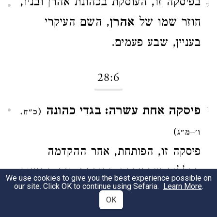
בפיסקה זו, העוסקת בכהונת אהרן ובניו,
2
חוזר שמו של
אהרן
, השם העיקרי
בעניין, שבע פעמים.
28:6
פיסקה אחת עשרה: בגדי כהונה
(
1
כ"ח,
)
ו'–מ"ג
פיסקה זו, הפותחת, אחר ההקדמה
הכללית שבפיסקה הקודמת, את התיאור
We use cookies to give you the best experience possible on
our site. Click OK to continue using Sefaria.
Learn More
.
המפורט של מלאכת העבודה לשירות
OK
במשכן, מתחילה במלה
ועשו
, כפיסקה