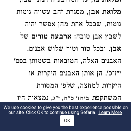
ומלאת בו
, על המרובע החיצוני שבו,
מלואת אבן
, מסגרת זהב עשויה גומות
גומות, שבכל אחת מהן אפשר יהיה
לשבץ אבן טובה:
ארבעה טורים
של
אבן
, ובכל טור וטור שלוש אבנים.
האבנים האלה, המובאות בשמותן בפס'
י"ז־כ', הן אותן האבנים היקרות או
היקרות למחצה, שלפי המסורת
המשתקפת
, נמצאות היו
ביחז' כ"ח, י"ג
We use cookies to give you the best experience possible on
בעדן גן אלהים. אמנם התורה לא
our site. Click OK to continue using Sefaria.
Learn More
.
OK
הכניסה לתוך סיפורה על גן עדן את עניין