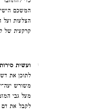
כדי להתחבר א
המשכם הישיר
הצלעות ועל ה
קרקעית של לו
ועשית סירותי
1
לתוכן את דשן
משורש יעה־יע
מעל גבי המזב
לקבל את דם ה