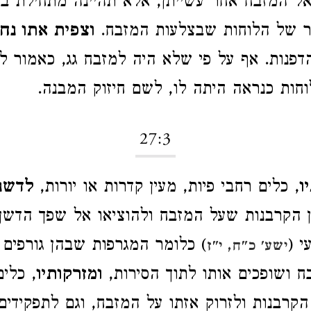
ל המזבח אחר עשייתן, אלא תהיינה מתחילת בר
 של הלוחות שבצלעות המזבח.
וצפית אתו נח
דפנות. אף על פי שלא היה למזבח גג, כאמור ל
חות כנראה היתה לו, לשם חיזוק המבנה.
27:3
ו
, כלים רחבי פיות, מעין קדרות או יורות,‏
לדשנ
 הקרבנות שעל המזבח ולהוציאו אל שפך הדשן
י (
) כלומר המגרפות שבהן גורפים
ישע' כ"ח, י"ז
ח ושופכים אותו לתוך הסירות,
ומזרקותיו
, כלי
קרבנות ולזרוק אזתו על המזבח, וגם לתפקידים