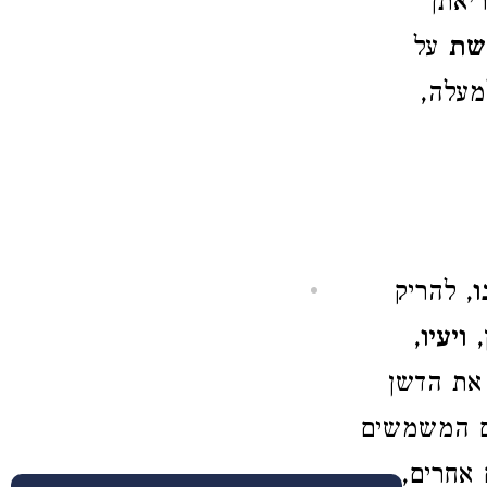
יאתן
שת
על
מעלה,
ו
, להריק
,
ויעיו
,
 את הדשן
ם המשמשים
 אחרים,