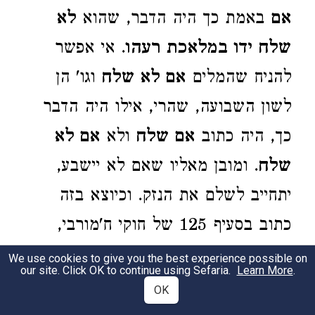
אם
באמת כך היה הדבר, שהוא
לא
שלח ידו במלאכת רעהו
. אי אפשר
להניח שהמלים
אם לא שלח
וגו' הן
לשון השבועה, שהרי, אילו היה הדבר
כך, היה כתוב
אם שלח
ולא
אם לא
שלח
. ומובן מאליו שאם לא יישבע,
יתחייב לשלם את הנזק. וכיוצא בזה
כתוב בסעיף 125 של חוקי ח'מורבי,
שאם אירעה הגנבה מחמת רשלנותו של
We use cookies to give you the best experience possible on
our site. Click OK to continue using Sefaria.
Learn More
.
הנפקד, הוא חייב לשלם למפקיד.
OK