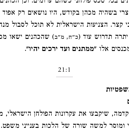
ם בכל טכס פולחני כשהם ערומים. וכן הכהנים
רי בשהיה מכהן בקודש, היו נושאים רק אפוד ב
בי קצר. הצניעות הישראלית לא תוכל לסבול מנהג
יתרה תדרוש עוד (
) שהכהנים ישאו מכ
כ"ח, מ"ב
כנסים אלו "
ממתנים ועד ירכים יהיו
".
21:1
שפטיות
דמה, שיקבעו את עקרונות הפולחן הישראלי, מ
 ומוסר למשה שורה של הלכות בענייני משפט.