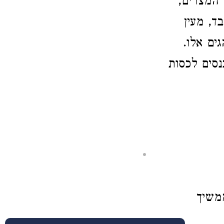
 המצרים,
ד, מעין
ים אלו.
נסים לכסות
משיך