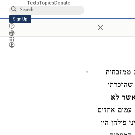
Texts
Topics
Donate
Sign Up
×
 ממזבחות
 שהזכרתי
שר לא
 עמים אחדים
י פולחן היו