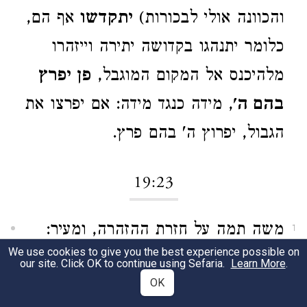
והכוונה אולי לבכורות)
יתקדשו
אף הם,
כלומר יתנהגו בקדושה יתירה וייזהרו
מלהיכנס אל המקום המוגבל,‏
פן יפרץ
בהם ה'
, מידה כנגד מידה: אם יפרצו את
הגבול, יפרוץ ה' בהם פרץ.
19:23
משה תמה על חזרת ההזהרה, ומעיר:
1
We use cookies to give you the best experience possible on
לא יוכל העם לעלות אל הר סיני, כי
our site. Click OK to continue using Sefaria.
Learn More
.
OK
אתה העדתה בנו כבר לאמר הגבל