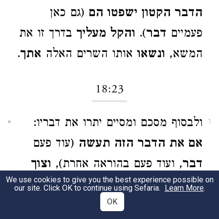
הדבר הקטון ישפטו הם
(גם כאן
פעמיים
דבר
).
והקל מעליך
בדרך זו את
המשא,
ונשאו
אותו השרים האלה
אתך
.
18:23
ולבסוף מסכם ומסיים יתרו את דבריו:
1
אם את הדבר הזה תעשה
(עוד פעם
דבר
, ועוד פעם בהוראה אחרת),‏
וצוך
We use cookies to give you the best experience possible on
אלהים
, כלומר ואם יסכים אלהיך לדבר
our site. Click OK to continue using Sefaria.
Learn More
.
OK
זה ויצווך להגשימו, אז
ויכלת עמוד
בפני