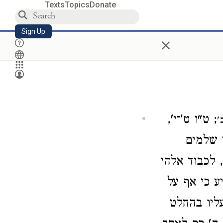
Texts
Topics
Donate
Sign Up
×
; ט"ו ט'־י',
'
י שלמים
, לכבוד אלהי
 כי אף על
עליו בהחלט