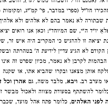
אל (אמנם חז"ל חשבוהו ממש לגר), וחשב את 
כירו חז'"ל (ספרי במדבר, פי' קמ'"ג, ומקומות מ
 שבתורה לא נאמר בהם לא אלהים ולא אלהיך 
אַ יו"ד ה"י, שם המיוחד"; וכאן אנו רואים יציא
ת יציאה זו להדגיש כי המקריב היה איש זר, ש
הקודם לא הגיע עדיין לידיעת ה' בטהרתה ובשל
הבהמות לקרבן לא נאמר, מכיון שפרט זה אינו 
לקח אותן מצאנו ובקרו שהביא אתו, או שקנה 
או מערב רב.
ויבא
, מלבד משה, גם
אהרן וכל ז
כלומר להשתתף בסעודת מצווה ולאכול מבשר ז
 לפני האלהים
, כלומר פתח אהל מועד, שכבר 