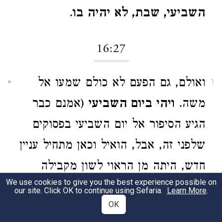
השביעי, שבת, לא יהיה בו
.
16:27
ואולם, גם הפעם לא כולם שמעו אל
1
משה.
ויהי ביום השביעי
(אמנם כבר
הגיע הסיפור אל יום השביעי בפסוקים
שלפני זה, אבל, הואיל וכאן מתחיל עניין
חדש, היתה מן הראוי לשון מקבילה
We use cookies to give you the best experience possible on
להתחלת העניין הקודם. ויהי ביום
our site. Click OK to continue using Sefaria.
Learn More
.
OK
השישי,
)
יצאו אנשים
אחדים
שבפס' כ"ב