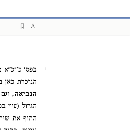
בפס' כ'־כ"א 
1
הנזכרת כאן ב
הנביאה
, וגם
הגדול (עיין ב
התוף את שיר