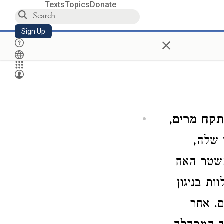
Texts
Topics
Donate
Sign Up
×
תקח מרים
,
 שלה,
משטר האח
וות בניגון
ם. אחר