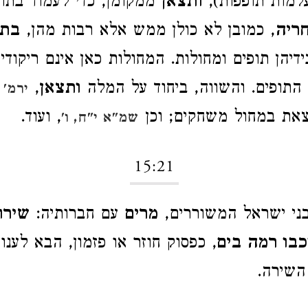
עלמות תופפות),
ותצאן
ממקומן, כדי לעמוד בתו
ריה
, כמובן לא כולן ממש אלא רבות מהן,
בתפ
ידיהן תופים ומחולות. המחולות כאן אינם ריקודי
ת התופים. והשווה, ביחוד על המלה
ותצאן
,
ירמ' 
ויצאת במחול משחקים; וכן
, ועוד.
שמ"א י"ח, ו'
15:21
בני ישראל המשוררים,
מרים
עם חברותיה:
שירו
כבו רמה בים
, כפסוק חוזר או פזמון, הבא לענו
השירה.