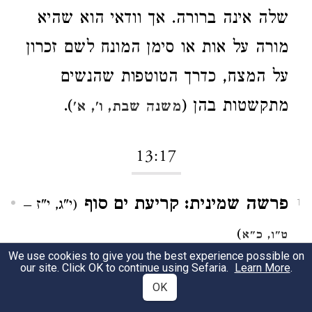
שלה אינה ברורה. אך וודאי הוא שהיא
מורה על אות או סימן המונח לשם זכרון
על המצח, כדרך הטוטפות שהנשים
מתקשטות בהן (
).
משנה שבת, ו', א'
13:17
פרשה שמינית: קריעת ים סוף
(י"ג, י"ז –
1
)
ט"ו, כ"א
We use cookies to give you the best experience possible on
פיסקה ראשונה: המסע במדבר
(י"ג,
our site. Click OK to continue using Sefaria.
Learn More
.
OK
י"ז–כ"ב)