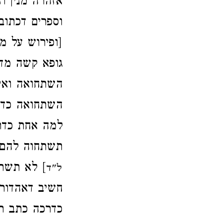
אזהרה מנין וז
וספרים דכתו
[ופירוש על מ
גופא קשה מד
השתחואה ואי
השתחואה כדרכ
למה אחת כדר
תשתחוה להם 
] לא תשתח
ל"ד
חשיב דאהדור
כדרכה כתב רש