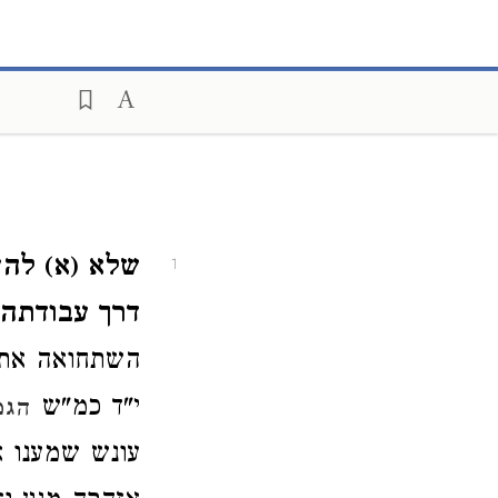
שלא (א) להש
1
דרך עבודתה ב
השתחואה את 
י"ד כמ"ש
הגמ
עונש שמענו א