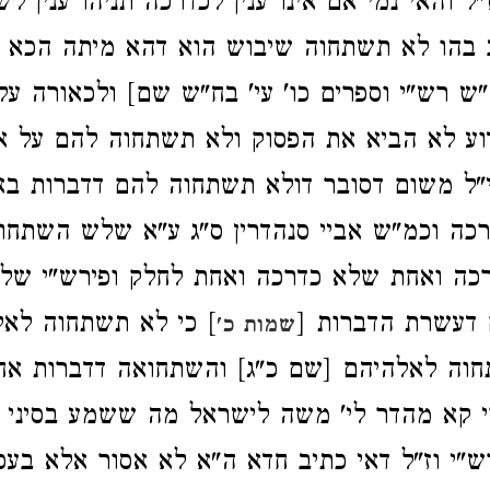
"ל והאי נמי אם אינו ענין לכדרכה תניהו ענין 
ב בהו לא תשתחוה שיבוש הוא דהא מיתה הכא 
"ש רש"י וספרים כו' עי' בח"ש שם] ולכאורה ע
וע לא הביא את הפסוק ולא תשתחוה להם על א
"ל משום דסובר דולא תשתחוה להם דדברות בא
ה וכמ"ש אביי סנהדרין ס"ג ע"א שלש השתחוו
כה ואחת שלא כדרכה ואחת לחלק ופירש"י שלש
דעשרת הדברות [
] כי לא תשתחוה לאל
שמות כ'
וה לאלהיהם [שם כ"ג] והשתחואה דדברות אחר
י קא מהדר לי' משה לישראל מה ששמע בסיני 
"י וז"ל דאי כתיב חדא ה"א לא אסור אלא בעכ