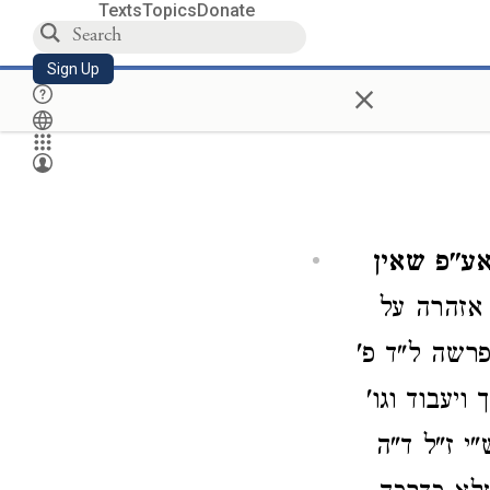
Texts
Topics
Donate
Sign Up
×
ע"פ שאין
 אזהרה על
רשה ל"ד פ'
יעבוד וגו'
י ז"ל ד"ה