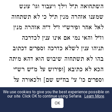
השתחואה ת"ל וילך ויעבוד וגו' עונש
שמענו אזהרה מנין ת"ל כי לא תשתחוה
לאל אחר ופירש"י ז"ל ד"ה אזהרה מנין
וז"ל והאי נמי אם אינו ענין לכדרכה
תניהו ענין לשלא כדרכה וספרים דכתוב
בהו לא תשתחוה שיבוש הוא דהא מיתה
הכא לא כתיבא [ופירוש על מ"ש רש"י
וספרים כו' עי' בח"ש שם] ולכאורה על
הגמרא גופא קשה מדוע לא הביא את
We use cookies to give you the best experience possible on
our site. Click OK to continue using Sefaria.
Learn More
.
הפסוק ולא תשתחוה להם על אזהרת
OK