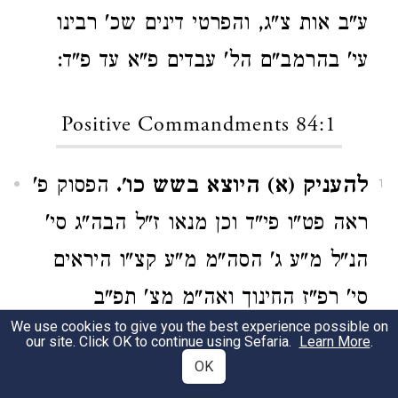
ע"ב אות צ"ג, והפרטי דינים שכ' רבינו
עי' בהרמב"ם הל' עבדים פ"א עד פ"ד:
Positive Commandments 84:1
להעניק (א) היוצא בשש כו'.
הפסוק פ'
1
ראה פט"ו פי"ד וכן מנאו ז"ל הבה"ג סי'
הנ"ל מ"ע ג' הסה"מ מ"ע קצ"ו היראים
סי' רפ"ז החינוך ואה"מ מצ' תפ"ב
We use cookies to give you the best experience possible on
הזוה"ר מ"ע ע"ו אות ל"ח הפוע"צ מ"ע ר'
our site. Click OK to continue using Sefaria.
Learn More
.
OK
הכ"ת מ"ע רמ"ה העי"מ המצה"ש