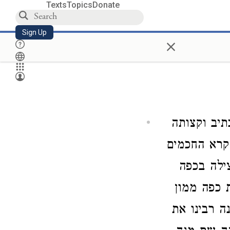
Texts
Topics
Donate
Sign Up
×
יב וקצותה
 קרא החכמים
ילה בכפה
 כפה ממון
ה רבינו את