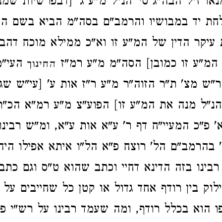
מנאו ז"ל הבה"ג סי' הנ"ל מ"ע ג' [דבפרשיות שמ
חת יד במבושיו והרמב"ם בסה"מ הביא בשם ה
עיקר הדין של המ"ע זו וא"כ ממילא מוכח דהבה"
המ"ע זו כמובן] הסה"מ מ"ע רמ"ז
העי"מ
החינוך
ש מצ' ת"ר הזוה"ר מ"ע ר"ז אות ע' [עי"ש שג
נ"ל מנה את המ"ע זו] הפוע"צ מ"ע רמ"א הכ"ת
פ"כ המעיי"ח דף ר' ע"א אות ע"א, ומ"ש רבינו ז
' בהרמב"ם הל' רוצח פ"א הל"ו איתא אפילו היה
רבינו בזה הדינא דחיי וכתב שהוא ט"ס וגם כת
לוק בין רודף אחד גדול או קטן כל שחייבים על 
 הוא בכלל רודף, ומה שעמד רבינו על רש"י 