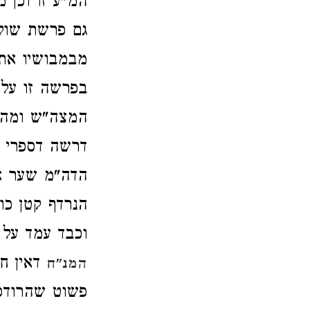
המ"ע זו וכן 
גם פרשת שול
מבמבושיו את 
בפרשה זו על 
המצה"ש ומהר"
דרשה דספרי ה
הדה"מ שער א' 
הנרדף קטן כו
וכבד עמד על 
דאין חי
המנ"ח
פשוט שהרודפו