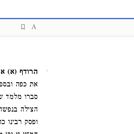
הרודף (א) אח
1
את כפה ובספר
סברו מלמד שא
הצילה בנפשה 
ופסק רבינו כ