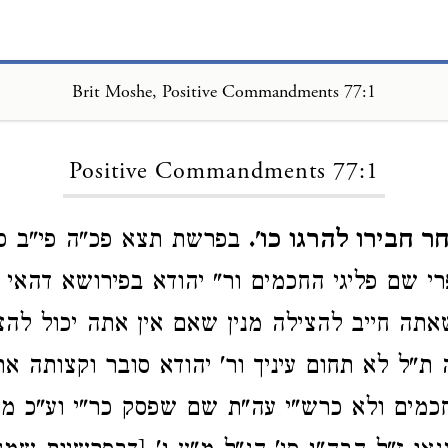
Brit Moshe, Positive Commandments 77:1
Loading...
Positive Commandments 77:1
ר חבירו להרגו כו'.
בפרשת תצא פכ"ה פי"ב כת
י שם פליגי החכמים ור" יהודא בפירושא דהאי
תה חייב להצילה מנין שאם אין אתה יכול להצ
ת"ל לא תחום עיניך ור' יהודא סובר וקצותה את
חכמים ולא כרש"י עה"ת שם שפסק כר"י וע"כ מנ