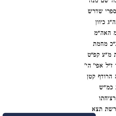
נה שם מנה
ספרי שדרש
ג כיוון
 האה"מ
"כ מחמת
 מ"ע קפ"ט
"ל אפי' הי'
 הרודף קטן
ב כמ"ש
רציחתו
פרשת תצא