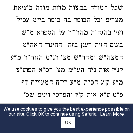
שכל המודה במצות מדות מודה ביציאת
מצרים וכל הכופר בה כופר בי"מ עכ"ל
ועי' בהגהות מהרי"ד על הספרא מ"ש
בשם הזית רענן בזה] החינוך האה"מ
המצה"ש ומהר"ש מצ' רנ"ט הזוה"ר מ"ע
קנ"ז אות נ"ח העי"מ מצ' רס"א הפוע"צ
מ"ע ק"ג הכ"ת מ"ע רי"ח המעיי"ח דף
פ"ט ע"א אות ק"ו והפרטי דינים שכ'
רבינו רובם מהרמב"ם הלכ' גניבה פ"ח
We use cookies to give you the best experience possible on
our site. Click OK to continue using Sefaria.
Learn More
.
ולהל' עי' טוש"ע חו"מ סי' רל"א ולעיל
OK