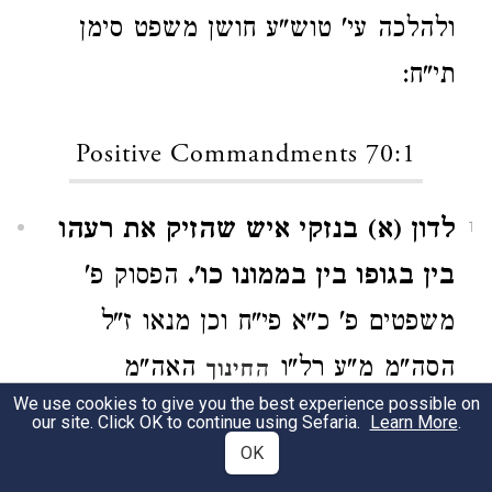
ולהלכה עי' טוש"ע חושן משפט סימן
תי"ח:
Positive Commandments 70:1
לדון (א) בנזקי איש שהזיק את רעהו
1
בין בגופו בין בממונו כו'.
הפסוק פ'
משפטים פ' כ"א פי"ח וכן מנאו ז"ל
הסה"מ מ"ע רל"ו
האה"מ
החינוך
We use cookies to give you the best experience possible on
המצה"ש ומהר"ש מצ' מ"ט הפוע"צ מ"ע
our site. Click OK to continue using Sefaria.
Learn More
.
OK
י"ט הכ"ת מ"ע קצ"ח העי"מ מצ' נ'