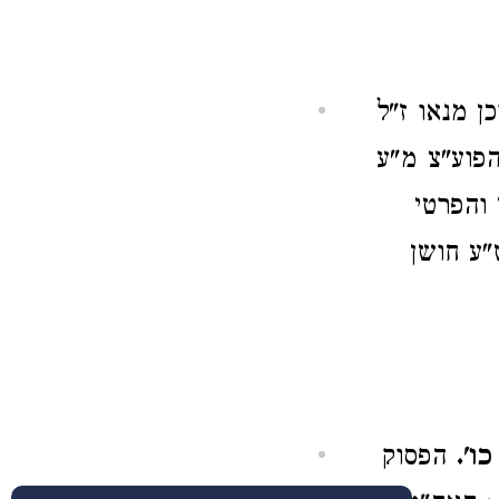
 מנאו ז"ל
פוע"צ מ"ע
 והפרטי
"ע חושן
ו'.
הפסוק