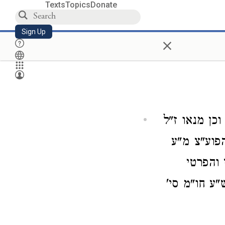
Texts
Topics
Donate
Sign Up
×
ן מנאו ז"ל
פוע"צ מ"ע
 והפרטי
"ע חו"מ סי'