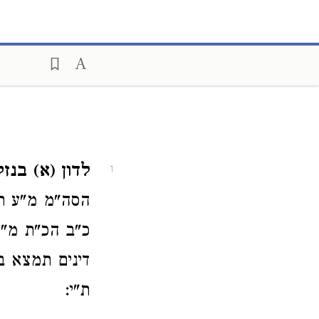
לדון (א) בנזק
1
הסה"מ מ"ע ר
כ"ב הכ"ת מ"ע
דינים תמצא בה
ת"י: