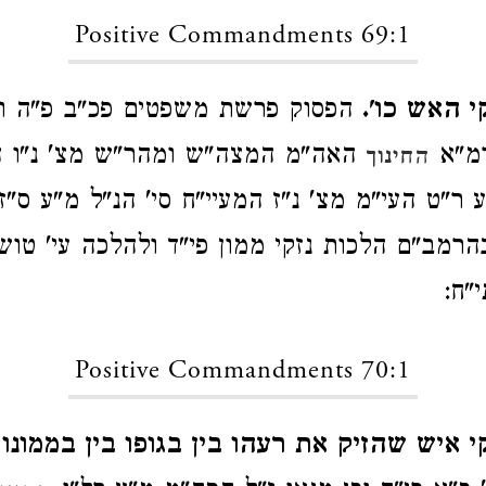
Positive Commandments 69:1
י האש כו'.
הפסוק פרשת משפטים פכ"ב פ"ה וכן
רמ"א
האה"מ המצה"ש ומהר"ש מצ' נ"ו ה
החינוך
ר"ט העי"מ מצ' נ"ז המעיי"ח סי' הנ"ל מ"ע ס"ז
הרמב"ם הלכות נזקי ממון פי"ד ולהלכה עי' טוש
"ח:
Positive Commandments 70:1
קי איש שהזיק את רעהו בין בגופו בין בממונו כ