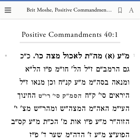
Brit Moshe, Positive Commandments 40:1
Loading...
Positive Commandments 40:1
מ"ע (א) מה"ת לאכול מצה כו'.
כ"כ
1
גם הרמב"ם ז"ל הל' חו"מ פ"ו הל"א
ומנאה בסה"מ מ"ע קנ"ח וכן מנאו ז"ל
היראים סי' ק"ח
החינוך
הסמ"ק סי' רי"ט
העי"מ האה"מ המצה"ש ומהר"ש מצ' י'
הזוה"ר מ"ע פ"ו אות מ' הכ"ת מ"ע קס"ב
הפוע"צ מ"ע ז' הדה"מ שער ד' פ"ז