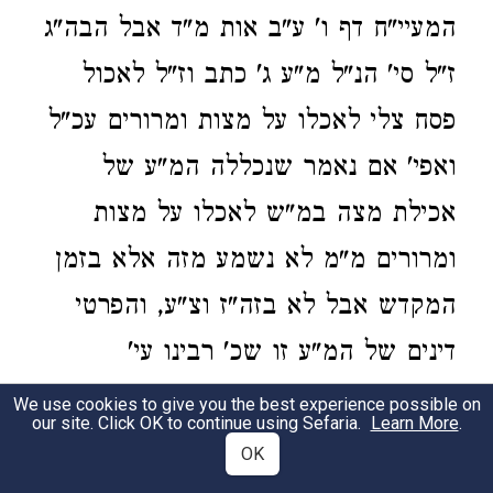
המעיי"ח דף ו' ע"ב אות מ"ד אבל הבה"ג
ז"ל סי' הנ"ל מ"ע ג' כתב וז"ל לאכול
פסח צלי לאכלו על מצות ומרורים עכ"ל
ואפי' אם נאמר שנכללה המ"ע של
אכילת מצה במ"ש לאכלו על מצות
ומרורים מ"מ לא נשמע מזה אלא בזמן
המקדש אבל לא בזה"ז וצ"ע, והפרטי
דינים של המ"ע זו שכ' רבינו עי'
בהרמב"ם שם ולהלכה בטוש"ע או"ח סי'
We use cookies to give you the best experience possible on
our site. Click OK to continue using Sefaria.
Learn More
.
שנ"ג עד סי' תס"ז ובשג"א סי' צ"ד ול"ה
OK