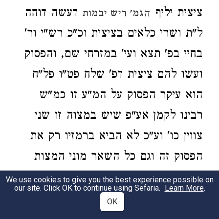
ציצית יליף
דעשה דוחה
הגמ' ריש יבמות
ל"ת ושרי כלאים בציצית וכ"כ רש"י ור'
בחיי בפ' תצא ועי' במזרחי שם, והפסוק
ועשו להם ציצית דפ' שלח פט"ו פל"ח
הוא עיקר הפסוק על המ"ע זו כמ"ש
רבינו לקמן אע"פ שיש במצוה זו שני
צווין כו' וע"כ לא הביא ברמזיו רק את
הפסוק זה וגם כל השאר מוני המצות
ז"ל לא הביאו למ"ע זו רק את הפסוק זה
We use cookies to give you the best experience possible on
our site. Click OK to continue using Sefaria.
Learn More
.
הבה"ג סי' הנ"ל מ"ע ג' הסה"מ מ"ע י"ד
OK