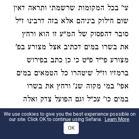
עי' בכל המקומות שרשמתי ותראה דאין
שום חילוק ביניהם אלא בזה דרבינו ז"ל
סובר דהפסוק של המ"ע זו הוא ורחץ
את בשרו במים דכתיב אצל מצורע בפ'
מצורע פי"ד פ"ט כי כן כתב בפירוש
ברמזיו וז"ל שיטהרו כל הטמאים במים
אפי' במי מקוה שנ' ורחץ את בשרו
במים כו' עכ"ל וגם הפועל צדק ואלה
המצות נקטו את הפסוק זה אבל
We use cookies to give you the best experience possible on
our site. Click OK to continue using Sefaria.
Learn More
.
הרמב"ם בסה"מ נקט במ"ע זו את
OK