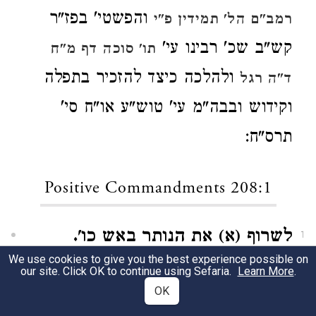
והפשטי' בפז"ר
רמב"ם הל' תמידין פ"י
קש"ב שכ' רבינו עי'
תו' סוכה דף מ"ח
ולהלכה כיצד להזכיר בתפלה
ד"ה רגל
וקידוש ובבה"מ עי' טוש"ע או"ח סי'
תרס"ח:
Positive Commandments 208:1
לשרוף (א) את הנותר באש כו'.
1
We use cookies to give you the best experience possible on
הפסוקים בפר' צו פרשה ז' וכן מנאו ז"ל
our site. Click OK to continue using Sefaria.
Learn More
.
OK
הסה"מ מ"ע צ' צ"א
האה"מ מצ'
החינוך