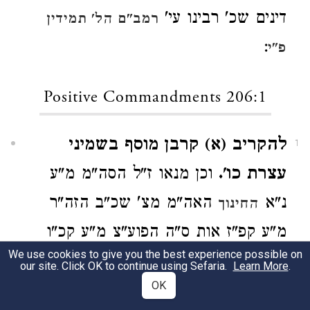
דינים שכ' רבינו עי'
רמב"ם הל' תמידין
:
פ"י
Positive Commandments 206:1
להקריב (א) קרבן מוסף בשמיני
1
עצרת כו'.
וכן מנאו ז"ל הסה"מ מ"ע
נ"א
האה"מ מצ' שכ"ב הזה"ר
החינוך
מ"ע קפ"ז אות ס"ה הפוע"צ מ"ע קכ"ו
We use cookies to give you the best experience possible on
הכ"ת מ"ע ק"ה העי"מ מצ' ת"ו הדה"מ
our site. Click OK to continue using Sefaria.
Learn More
.
OK
שער א' פע"א המעיי"ח דף ק"ט ע"א אות