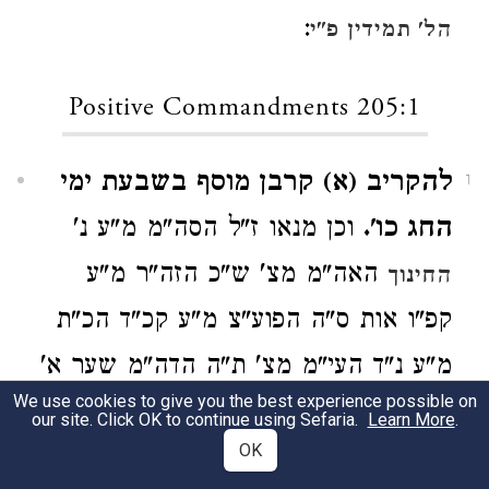
:
הל' תמידין פ"י
Positive Commandments 205:1
להקריב (א) קרבן מוסף בשבעת ימי
1
החג כו'.
וכן מנאו ז"ל הסה"מ מ"ע נ'
האה"מ מצ' ש"כ הזה"ר מ"ע
החינוך
קפ"ו אות ס"ה הפוע"צ מ"ע קכ"ד הכ"ת
מ"ע נ"ד העי"מ מצ' ת"ה הדה"מ שער א'
We use cookies to give you the best experience possible on
פ"ע המעיי"ח דף ק"ח ע"א אות צ"ז
our site. Click OK to continue using Sefaria.
Learn More
.
OK
המצה"ש ומהר"ש מצ' שכ"א והפרטי