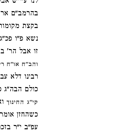
לנו עיי"ש א
בהרמב"ם אריכ
בקצת מקומות 
נשא פ"ו פכ"ג
זו אבל הר' ב
והב"ח או"ח רי
רבינו דלא עב
כולם הבה"ג סי
וא
קי"ג
החינוך
כשהחזן אומר 
עפ"ב י"ר בזכו