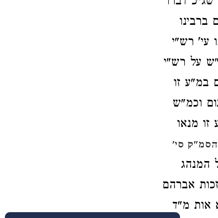
שג"כ דברו
 ברבינו
עי' רש"י
"ש על רש"י
 במ"ע זו
ם וכמ"ש
זו מנאו
הסמ"ק סי'
 המנהג
זכות אברהם
א אות מ"ד