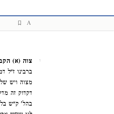
צוה (א) הקב
1
ברבינו ז"ל ד
מצוה ויש של"
דקדוק זה מד
בהל' ק"ש בלש