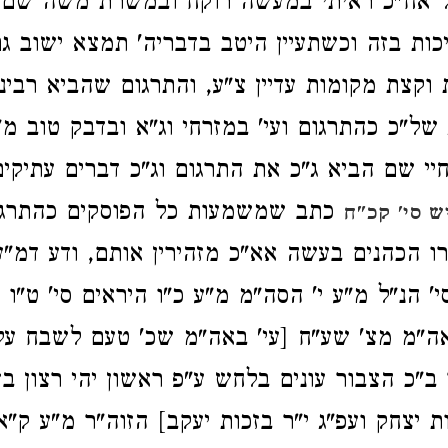
בל אח"כ ראיתי במעשה רוקח ובמשרת משה שם 
ות בזה וכשתעיין היטב בדבריה' תמצא ישוב גם
וקצת מקומות עדיין צ"ע, והתרגום שהביא רבינו 
 של"כ כהתרגום ועי' במזרחי וג"א ובדבק טוב מ
חיי שם הביא ג"כ את התרגום וג"כ דברים עתיקים
כתב שמשמעות כל הפוסקים כהתרגו
ש סי' קכ"ח
רו הכהנים בעשה אא"כ מזהירין אותם, ודע דמ"ע 
' הנ"ל מ"ע י' הסה"מ מ"ע כ"ו היראים סי' ט"ו
ה"מ מצ' שע"ח [עי' באה"מ שכ' טעם לשבח על
ב"כ הצבור עונים בלחש ע"פ ראשון יהי רצון ב
ת יצחק ועפ"ג י"ר בזכות יעקב] הזוה"ר מ"ע ק"