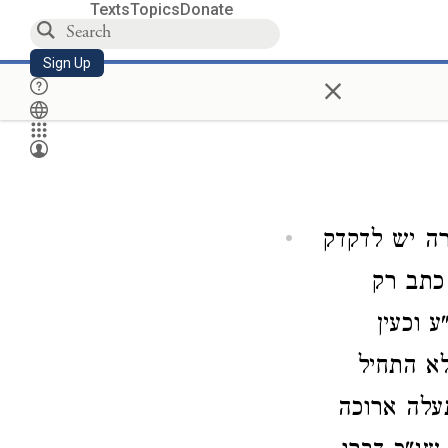
Texts
Topics
Donate
Sign Up
×
ה יש לדקדק
 כתב רק
 וכעין
א התחיל
עלה ארוכה