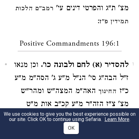
מצ' ת"ג והפרטי דינים עי'
רמב"ם הלכות
:
תמידין פ"ז
Positive Commandments 196:1
להסדיר (א) לחם ולבונה כו'.
וכן מנאו
1
ז"ל הבה"ג סי' הנ"ל מ"ע ג' הסה"מ מ"ע
כ"ז
האה"מ המצה"ש ומהר"ש
החינוך
מצ' צ"ז הזה"ר מ"ע קכ"ב אות מ"ט
We use cookies to give you the best experience possible on
הפוע"צ מ"ע ל"ט הכ"ת מ"ע ל"ג העי"מ
our site. Click OK to continue using Sefaria.
Learn More
.
OK
מצ' צ"ח הדה"מ שער א' פמ"ז המעיי"ח