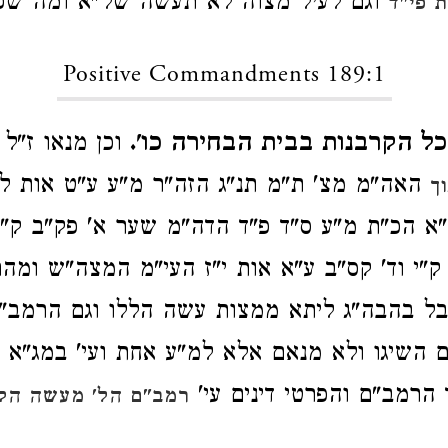
וגם לעיל מצוה לא תעשה של"א ומה שכ
 פי"ד
Positive Commandments 189:1
כל הקרבנות בבית הבחירה כו'.
וכן מנאו ז"ל
האה"מ מצ' ת"מ תנ"ג הזה"ר מ"ע ע"ט אות ל"
ך
א הכ"ת מ"ע ס"ד פ"ד הדה"מ שער א' פק"ב ק"ג
 ק"י וד' קס"ב ע"א אות י"ז העי"מ המצה"ש ומה
ל בהבה"ג ליתא ממצות עשה הללו וגם הרמב"ן
 השיגו ולא מנאם אלא למ"ע אחת ועי' במג"א 
הרמב"ם והפרטי דינים עי'
רמב"ם הל' מעשה הקר