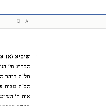
שיביא (א) אד
1
הבה"ג סי' הנ
תל"ח הזהר הר
הכ"ת מצות עש
אות ק' העי"מ