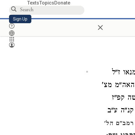
Texts
Topics
Donate
Sign Up
×
נאו ז"ל
האה"מ מצ'
ה קפ"ז
קנ"ה ע"ב
רמב"ם הל'