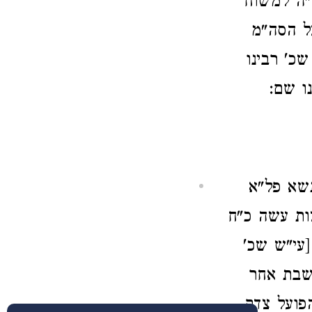
"ה למשוח
ל הסה"מ
שכ' רבינו
ו שם:
תשא פל"א
צות עשה כ"ח
עי"ש שכ'
שבת אחר
פועל צדק