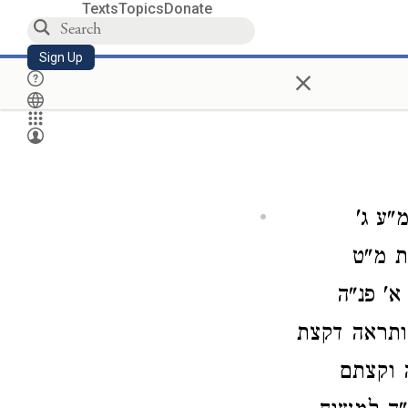
Texts
Topics
Donate
Sign Up
×
"ע ג'
ת מ"ט
א' פנ"ה
ותראה דקצת
 וקצתם