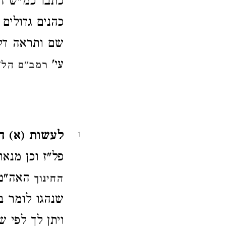
כתבו כמ"ש ה
כהנים גדולים
שם ותראה דלפי
עי'
רמב"ם הל'
לעשות (א) ה
1
פל"ז וכן מנא
האה"מ מ
החינוך
שנהגו לומר 
ויתן לך לפי 