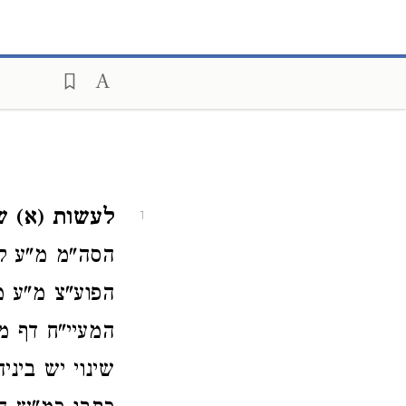
לעשות (א) ש
1
הסה"מ מ"ע ל
הפוע"צ מ"ע מ
המעיי"ח דף מ
שינוי יש בינ