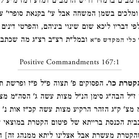
רמב"ם ברמזיו דריש הרמב"ם דמדע רמז מ"ע ל
 ומלכים בשמן המשחה אבל עי' בקנאת סופרי' ע
 דבריו ליכא שום שינוי ביניהם, והפרטי דינים 
ובמל"ת רצ"ב רצ"ג מה שכתבנ
 כלי המקדש פ"א
Positive Commandments 167:1
קטרת כו'.
הפסוקים פ' תצוה פ"ל פ"ז ופרשת 
ו ז"ל הבה"ג סימן הנ"ל מצות עשה ג' הסה"מ מ
צ' ק"ג הזהר הרקיע מצות עשה קכ"ז אות נ' [
בבית הכנסת ברייתא של פיטום הקטרת במוצאי 
שהקטרת מעשרת אבל אצלינו ליתא ממנהג זה] ה