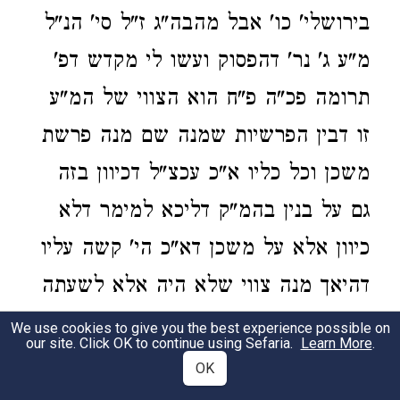
בירושלי' כו' אבל מהבה"ג ז"ל סי' הנ"ל
מ"ע ג' נר' דהפסוק ועשו לי מקדש דפ'
תרומה פכ"ה פ"ח הוא הצווי של המ"ע
זו דבין הפרשיות שמנה שם מנה פרשת
משכן וכל כליו א"כ עכצ"ל דכיוון בזה
גם על בנין בהמ"ק דליכא למימר דלא
כיוון אלא על משכן דא"כ הי' קשה עליו
דהיאך מנה צווי שלא היה אלא לשעתה
הלא לפמ"ש הרמב"ן ז"ל בהשגותיו על
We use cookies to give you the best experience possible on
our site. Click OK to continue using Sefaria.
Learn More
.
הסה"מ בריש שרש ג' גם הבה"ג מודה
OK