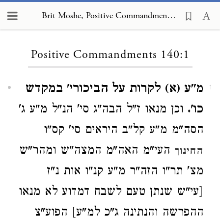
Brit Moshe, Positive Commandments 140:1
Loading...
Positive Commandments 140:1
מ"ע (א) לקרות על הביכורי' במקדש
1
כו'.
וכן מנאו ז"ל הבה"ג סי' הנ"ל מ"ע ג'
הסה"מ מ"ע קל"ב היראים סי' קס"ו
העי"מ האה"מ המצה"ש ומהר"ש
החינוך
מצ' תר"ו הזה"ר מ"ע קנ"ו אות נ"ז
[עי"ש שנתן טעם לשבח דמדוע לא מנאו
ההפרשה והנתינה ג"כ למ"ע] הפוע"צ