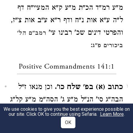
מ"ע רמ"ד הכ"ת מ"ע ק"א המעיי"ח דף
ל"ה ע"א אות נ"ח ודף ר"א ע"ב אות צ"ז,
והפרטי דינים שכ' רבינו עי'
רמב"ם הל'
:
ביכורים פ"ג
Positive Commandments 141:1
כתוב (א) בפ' שלח כו'.
וכן מנאו ז"ל
1
הבה"ג סי' הנ"ל מ"ע ג' הסה"מ מ"ע קל"ג
We use cookies to give you the best experience possible on
היראים סי' קפ"ג
הסמ"ק סימן רמ"ה
our site. Click OK to continue using Sefaria.
Learn More
.
OK
החינוך האה"מ מצ' שפ"ה העי"מ מצ'