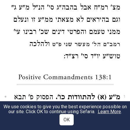
מצ' רמ"ח אבל בהבה"ג סי' הנ"ל מ"ע ג"
וגם בהיראים לא מצאתי ממ"ע זו ונעלם
ממני טעמם והפרטי דינים שכ' רבינו עי'
ולהלכה
רמב"ם הל' מעשר שני פ"ט
טוש"ע יו"ד סי' רצ"ד:
Positive Commandments 138:1
מ"ע (א) להתוודות כו'.
הפסוק פ' תבא
1
We use cookies to give you the best experience possible on
פכ"ו פי"ג וכן מנאו ז"ל הבה"ג סי' הנ"ל
our site. Click OK to continue using Sefaria.
Learn More
.
OK
מ"ע ג' הסה"מ מ"ע קל"א היראים סימן