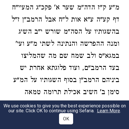
מ"ע ק"ז הדה"מ שער א' פקכ"ג המעיי"ח
דף קע"ה ע"א אות ל"ח אבל הרמב"ן ז"ל
בהשגותיו על הסה"מ שורש י"ב השיג
ומנה ההפרשה והנתינה לשתי מ"ע ועי'
במגא"ס ולב שמח שם מה שהמליצו
בעד הרמב"ם, ועוד פלוגתא אחרת יש
ביניהם הרמב"ן בסוף השגותיו על המ"ע
סימן ב' חשיב אכילת תרומה טמאה
שעובר בעשה ולמד את זה ממ"ד
הגמרא
We use cookies to give you the best experience possible on
our site. Click OK to continue using Sefaria.
Learn More
.
האוכל מעשר שני וביכורים
יבמות דף ע"ג
OK