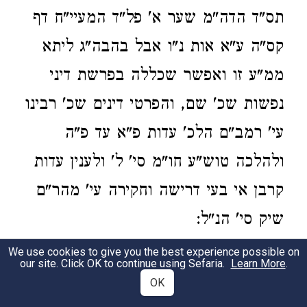
תס"ד הדה"מ שער א' פל"ד המעיי"ח דף
קס"ה ע"א אות נ"ו אבל בהבה"ג ליתא
ממ"ע זו ואפשר שכללה בפרשת דיני
נפשות שכ' שם, והפרטי דינים שכ' רבינו
עי' רמב"ם הלכ' עדות פ"א עד פ"ה
ולהלכה טוש"ע חו"מ סי' ל' ולענין עדות
קרבן אי בעי דרישה וחקירה עי' מהר"ם
שיק סי' הנ"ל:
We use cookies to give you the best experience possible on
our site. Click OK to continue using Sefaria.
Learn More
.
Positive Commandments 110:1
OK