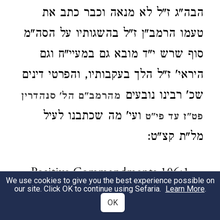
הבה"ג ז"ל לא מנאה וכבר כתב את
טעמו הרמב"ן ז"ל בהשגותיו על הסה"מ
סוף שרש י"ד מובא גם במעיי"ח וגם
היראי' ז"ל הלך בעקבותיו, והפרטי דינים
שכ' רבינו נובעים
מהרמב"ם הל' סנהדרין
ועי' מה שכתבנו לעיל
פט"ז עד פי"ט
מל"ת קצ"ט:
Positive Commandments 106:1
We use cookies to give you the best experience possible on
our site. Click OK to continue using Sefaria.
Learn More
.
OK
בצדק (א) תשפוט עמיתך כו'.
הפסוק
1