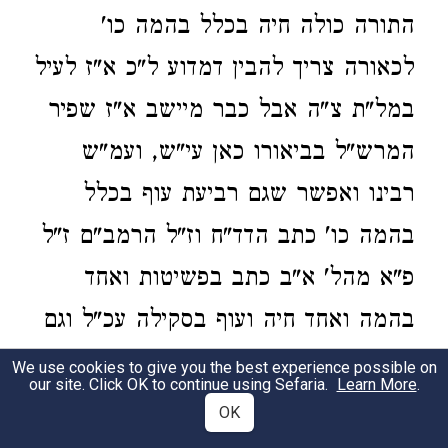
התורה כולה חיה בכלל בהמה כו'
לכאורה צריך להבין דמדוע ל"כ א"ז לעיל
במל"ת צ"ה אבל כבר מיישב א"ז שפיר
המרש"ל בביאורו כאן עי"ש, ועמ"ש
רבינו ואפשר שגם רביעת עוף בכלל
בהמה כו' כתב הדד"ח וז"ל הרמב"ם ז"ל
פ"א מהל' א"ב כתב בפשיטות ואחד
בהמה ואחד חיה ועוף בסקילה עכ"ל וגם
עמ"ש רבינו ולענין קרבנות כו' כתב
We use cookies to give you the best experience possible on
our site. Click OK to continue using Sefaria.
Learn More
.
הדד"ח דברים עתיקים ועי' במעיי"ח דף
OK