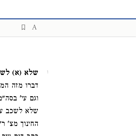
שלא (א) לשכ
1
דברו מזה המר
וגם עי' בסה"
שלא לשכב עם 
החינוך מצ' ר