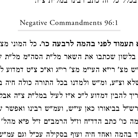
בכלל כל זה כתב רבינו במל"ת צ"ו:
Negative Commandments 96:1
 תעמוד לפני בהמה לרבעה כו'.
כל המוני מצו
 בלשון שכתבו את השאר מל"ת הסה"מ מל"ת 
 מצ' רי"א העי"מ מצ' רי"ג וא"כ צ"ט דמדוע ל
לא וצ"ע, ומ"ש ולמדנו בכל התורה כולה חיה 
ריך להבין דמדוע ל"כ א"ז לעיל במל"ת צ"ה אבל
ש"ל בביאורו כאן עי"ש, ועמ"ש רבינו ואפשר ש
ה כו' כתב הדד"ח וז"ל הרמב"ם ז"ל פ"א מהל'
 בהמה ואחד חיה ועוף בסקילה עכ"ל וגם עמ"ש ר