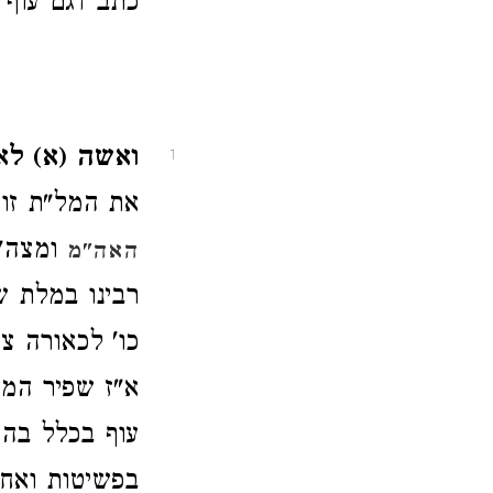
כתב דגם עוף 
ואשה (א) לא
1
את המל"ת זו
ומצה"ש
האה"מ
רבינו במלת ש
כו' לכאורה צ
א"ז שפיר המר
עוף בכלל בהמ
בפשיטות ואחד