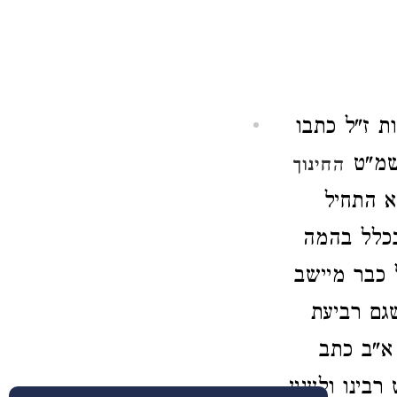
ת ז"ל כתבו
שמ"ט
החינוך
א התחיל
בכלל בהמה
 כבר מיישב
גם רביעת
 א"ב כתב
בינו ולענין