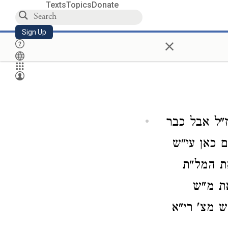
Texts
Topics
Donate
Sign Up
×
ז"ל אבל כבר
ם כאן עי"ש
את המל"ת
את מ"ש
ש מצ' רי"א