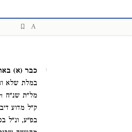
כבר (א) בארנ
1
במלת שלא וה
מל"ת שנ"ח
ה
ק"ל מדוע דיב
בפ"ע, ונ"ל בס