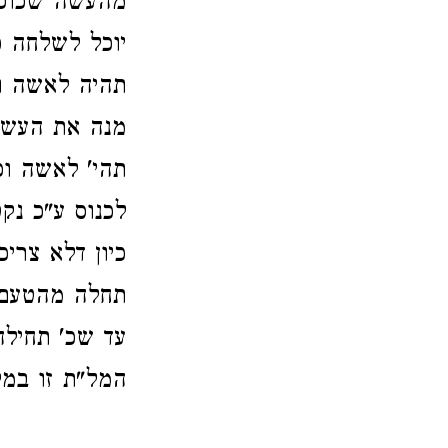
מהעשה שכופין
יוכל לשלחה כ
תהיה לאשה וא
מנה את העשי
תהי' לאשה וכ"
לכנוס ע"כ נק
כיון דלא צרי
תחלה מהטעם ש
עד שכ' תחילה
המל"ת זו במל