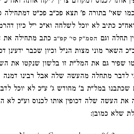
 אותו לכנוס דמקודם צריך ליקח אותה ואח"כ י
מו שאי' בתורה פ' תצא פכ"ב פכ"ט דמתחילה כת
ח"כ כתיב לא יוכל לשלחה וא"כ י"ל כיון דהר
ן תחלה וגם
כתב מתחילה את ה
הסמ"ק סי' קפ"ב
כ השאר מוני מצות הנ"ל וכיון שכבר ידעינן דכו
טו שפיר גם את המל"ת זו בלשון שנקטו את הש
כי לדבר מתחלה מהעשה שלה אבל רבינו דמנה 
כתבנו במל"ת ב' מחודש ג' ע"כ לא יוכל לדבר
 את העשה שלה דכופין אותו לכנוס וע"כ לא ה
ת שלא כמובן: