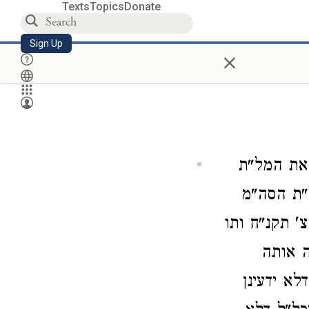
Texts
Topics
Donate
Sign Up
×
 את המל"ת
"ת הסה"מ
 תקנ"ח ותו
ה אותה
לא ידעינן