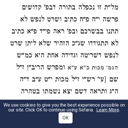
מל"ת זו נכפלה בתורה דבפ' קדושים
פרשה י"ח פ"ח כתיב ושרט לנפש לא
תתנו בבשרכם ובפ' ראה פי"ד פ"א כתיב
לא תתגודדו שג"כ הזהיר שלא ליתן שרט
לנפש דשריטה וגדידה אחת היא כמ"ש
ומפרש הריב"ן ז"ל
הגמ' מכות כ"א ע"א
שם [עי' רש"י ז"ל מכות י"ט ע"ב ד"ה
ה"ג ותראה דשם יצא נשמתו בטהרה
ומשם ואילך מפרש ריב"ן וממילא לפי"ז
We use cookies to give you the best experience possible on
our site. Click OK to continue using Sefaria.
Learn More
.
כל מה שכתבנו לעיל מל"ת ס"א מחודש
OK