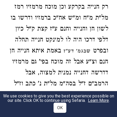
רק חנייה בקרקע וכן מוכח מרמזיו רמז
מל"ת מ"ח ומ"ש אח"כ ברמזיו ודרשו בו
לשון חן וחנייה וחנם ע"ז קצת ק"ל כיון
דלפי דרכו היה לו למינקט חנייה תחלה
ובפרט
באמת איתא חנייה חן
שבגמ' דע"ז
חנם וצ"ע אבל זה מוכח בפי' גם מרמזיו
דדרשה דחנייה נמנית למצוה, אבל
הרמב"ם ז"ל בסה"מ מל"ת נ' כתב וז"ל
הזהירנו מחמול כלל על עובדי ע"ז
We use cookies to give you the best experience possible on
our site. Click OK to continue using Sefaria.
Learn More
.
ומליפות דבר מכל מה שמיוחד להם
OK