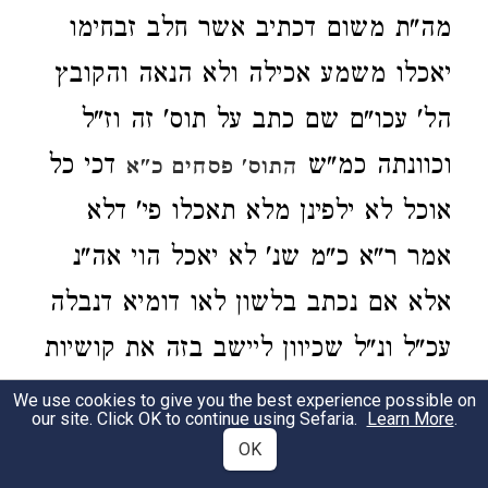
מה"ת משום דכתיב אשר חלב זבחימו
יאכלו משמע אכילה ולא הנאה והקובץ
הל' עכו"ם שם כתב על תוס' זה וז"ל
וכוונתה כמ"ש
דכי כל
התוס' פסחים כ"א
אוכל לא ילפינן מלא תאכלו פי' דלא
אמר ר"א כ"מ שנ' לא יאכל הוי אה"נ
אלא אם נכתב בלשון לאו דומיא דנבלה
עכ"ל ונ"ל שכיוון ליישב בזה את קושיות
הפר"ח שהקשה על התוס' הא קיי"ל כר'
We use cookies to give you the best experience possible on
our site. Click OK to continue using Sefaria.
Learn More
.
אבהו דכ"מ שנ' לא יאכל לא תאכל לא
OK