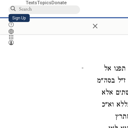
Texts
Topics
Donate
Sign Up
×
תפנו אל
ז"ל בסה"מ
שתים אלא
ללא וא"כ
תרץ