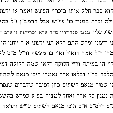
 בסה"מ מל"ת ט' וז"ל ואל תחשוב שלאו זה ה
וא כבר חלק אותו בזכרון העונש ואמר או ידעוני
ה וכרת במזיד כו' עיי"ש אבל הרמב"ן ז"ל בהש
יג עליו
דא
מגמ' סנהדרין ס"ה ע"א
וכריתות ג' ע"ב
ידעוני ומ"ש התם דלא תני ידעוני א"ר יוחנן הו
רו ר"ל אמר הואיל ואין בו מעשה ור"ל מ"ט לא
ין הן במיתה ור"י חלוקה דלאו שמה חלוקה דמ
דהלכה כר"י דבלאו אחד נאמרו היכי מנאם לשת
 שפיר מנאם לשתים כיון דסובר שדברים שנפרט
 נמנין כל אחד ואחד למצוה בפ"ע כמ"ש בהשגו
ם דלס"כ א"כ היכי מנאם לשתים עי"ש ותראה ש