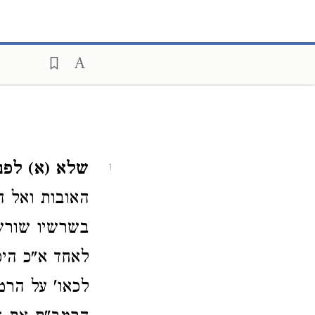
שלא (א) לפנו
1
האובות ואל ה
בשרשיו שורש
לאחד א"כ היכ
לכאו' על הר