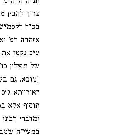
תנ"ה הדה"מ ש
צריך להבין מ
בס"ד דלפמ"ש 
אזהרה דפ' וא
ע"כ נקטו את 
של תפילין כו
[מובא. גם בש
דאורייתא ג"כ
תוסיף אלא במ
ומדברי רבינו
במעיי"ח שמבר