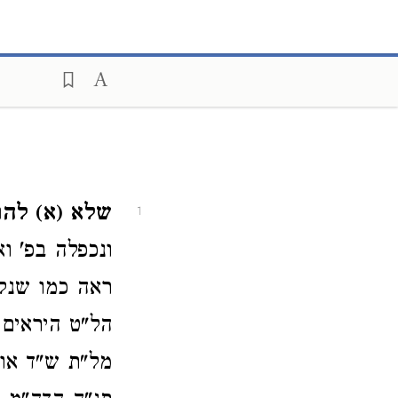
שלא (א) להוס
1
ונכפלה בפ' ו
ראה כמו שנקט
הל"ט היראים 
מל"ת ש"ד או