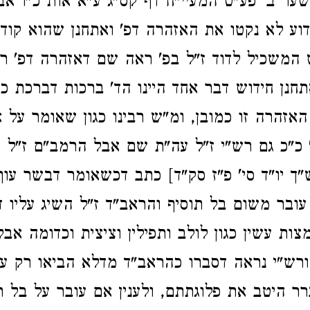
ער ב' פע"ט המעיי"ח דף קס"ג ע"א אות כ"ו אב
דוע לא נקטו את האזהרה דפ' ואתחנן שהוא קודמ
המשכיל לדוד ז"ל בפ' ראה שם דאזהרה דפ' ר
תחנן חידוש דבר אחד היינו הד' ברכות דברכת כ
האזהרה זו כמובן, ומ"ש רבינו כגון שאומר על 
' כ"כ גם רש"י ז"ל עה"ת שם אבל הרמב"ם ז"ל 
"ך יו"ד סי' פ"ז סק"ד] כתב דכשאומר דבשר עו
 עובר משום בל תוסיף והראב"ד ז"ל השיג עליו 
צות עשין כגון לולב ותפילין וציצית וכדומה אב
 ורש"י נראה דסברו כהראב"ד מדלא הביאו רק עשי
ר היטב את פלוגתתם, ולענין אם עובר על בל ת