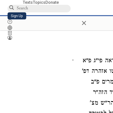
Texts
Topics
Donate
Sign Up
×
ה פי"ג פ"א
ו אזהרה דפ'
מרים פ"ב
ד הזה"ר
הר"ש מצ'