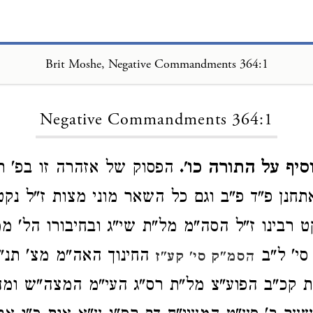
Brit Moshe, Negative Commandments 364:1
Loading...
Negative Commandments 364:1
יף על התורה כו'.
הפסוק של אזהרה זו בפ' רא
אתחנן פ"ד פ"ב וגם כל השאר מוני מצות ז"ל נקט
 רבינו ז"ל הסה"מ מל"ת שי"ג ובחיבורו הל' מ
סי' ל"ב
החינוך האה"מ מצ' תנ"
הסמ"ק סי' קע"ז
ת קכ"ב הפוע"צ מל"ת רס"ג העי"מ המצה"ש ומ