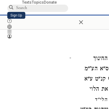
Texts
Topics
Donate
Sign Up
×
חינוך
ס"א הע'"מ
 קנ"ט ע"א
את הלוי
הלי"ד