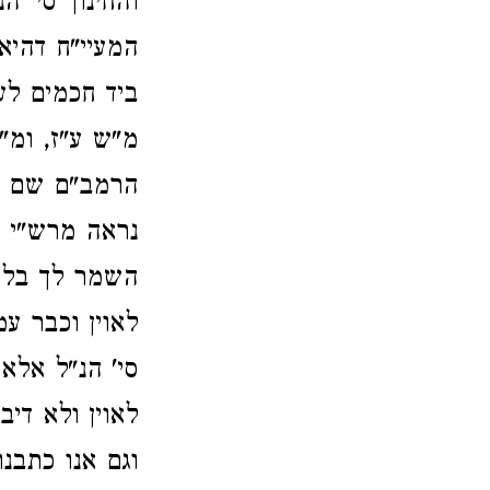
והחינוך סי' 
המעיי"ח דהיא
ביד חכמים לע
מ"ש ע"ז, ומ"
הרמב"ם שם ונ
נראה מרש"י פ
השמר לך בלא
לאוין וכבר ע
סי' הנ"ל אלא
לאוין ולא די
וגם אנו כתבנ