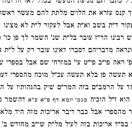
הנ"ל כתבו דגם מניעת המעשר בכלל לאו זה ומה 
ך קנס עזרא את הלוים מלתת להם מעשר ראשון 
קור ד"ת בשב וא"ת אבל לעקור ל"ת לא מצינו ע
ש רבינו הר"ז עובר בל"ת שנ' השמר לך פן כו' כ
ראה מדבריהם דסברו דאינו עובר רק על ל"ת א
' ראה פי"ב פי"ט עי' במזרחי שם אבל בספרי ש
 תעשה פן בלא תעשה עכ"ל מוכח מהספרי דעו
מד על הרמב"ם בזה המר"ם שיק בהגהותיו על 
 הוא ז"ל הוכיח
דהשמר פן 
מגמ' יומא דף פ"א ע"א
בר מהספרי אבל כבר דיבר אריכות מזה היד מלאכ
ו בס"ד אריכות בזה לעיל מל"ת שי"ב מחודש ב' 