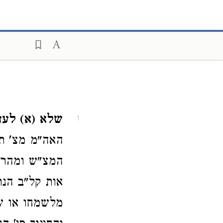
שלא (א) לעזו
1
האה"מ מצ' תנ
המצ"ש ומהר"ש
אות קל"ב הנר 
מלשמחו או ש