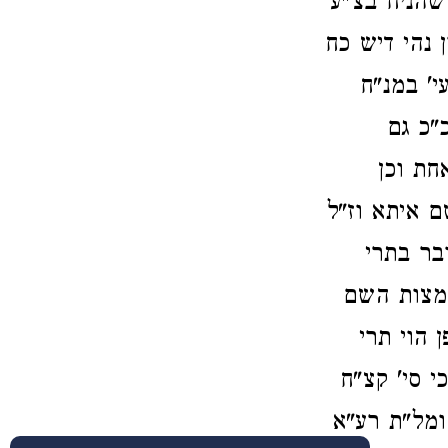
שהניח בצ"ע
נהי דיש כח
י' במנ"ח
"כ גם
חת וכן
ם איתא וז"ל
בר בתרי
המצות השם
הוי תרי
י סי' קצ"ח
ומל"ת רע"א