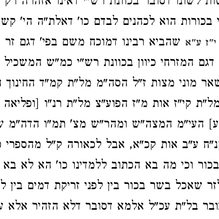
 לשונו דסובר בכוונת רש"י דאינו אזהרה רק 
בי בכורות הוא לכהנים לבדם כו' דאלת"ה הי' קש
שהביא רבינו דמוכח משם בפי' דגם זר מ
י"ז ע"א
דגם המזרחי כיוון בכוונת רש"י כמ"ש המשכיל לד
ר מוני מצות ז"ל הסה"מ מל"ת קמ"ד החינוך 
ל"ת קי"ז אות מ"ז הפוע"צ מל"ת רנ"ו [ופליאה 
ע] העי"מ המצה"ש ומהר"ש מצ' תמ"ו הדה"מ שע
נ"ח ע"ב אות קכ"א, אבל לכאורה ק"ל מהספרי פ'
בכור וכי מה בא הכתוב ללמדינו כו' הא לא בא 
ר שאכל בשר בכור בין לפני זריקת דמים בין ל
בר בל"ת עכ"ל אלמא דסובר דלא הזהיר אלא על