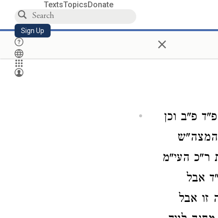
Texts
Topics
Donate
Sign Up
×
"ד פ"ב וכן
 המצה"ש
 ר"כ העי"מ
ד אבל
 זו אבל