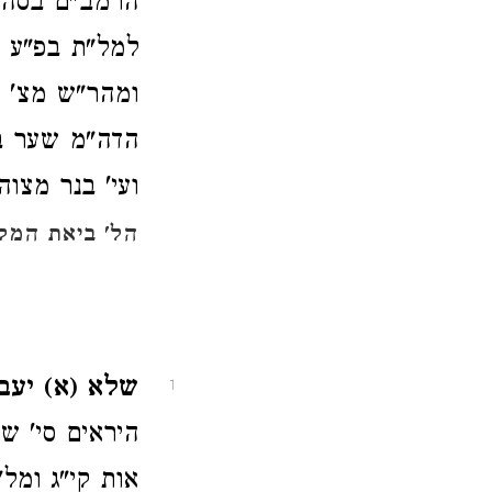
הרמב"ם בסה"
למל"ת בפ"ע ו
ומהר"ש מצ' 
הדה"מ שער ב'
ועי' בנר מצוה
הל' ביאת המק
שלא (א) יעבו
1
היראים סי' ש
אות קי"ג ומל