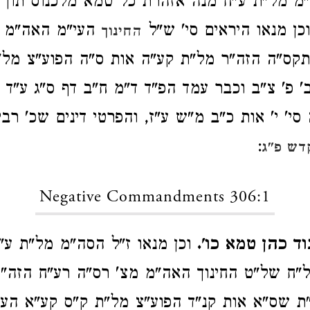
מ מל"ת ע"ח מנה אזהרת כל טמא מלכנוס תוך 
כן מנאו היראים סי' ש"ל
העי"מ האה"מ 
החינוך
תקס"ה הזה"ר מל"ת קע"ה אות ס"ה הפוע"צ מל
 פ' צ"ב וכבר עמד הפ"ד ד"מ ח"ב דף ס"ג ע"ד ע
 סי' י' אות כ"ב מ"ש ע"ז, והפרטי דינים שכ' רבי
:
דש פ"ג
Negative Commandments 306:1
ד כהן טמא כו'.
וכן מנאו ז"ל הסה"מ מל"ת ע"ה
ל"ח של"ט החינוך האה"מ מצ' רס"ה רע"ח הזה"
"ת שס"א אות קנ"ד הפוע"צ מל"ת ק"ס קע"א הע