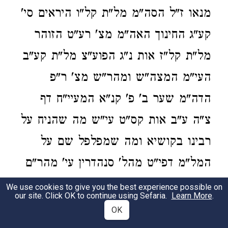
מנאו ז"ל הסה"מ מל"ת קל"ו היראים סי'
קע"ג החינוך האה"מ מצ' רע"ט הזוהר
מל"ת קל"ז אות נ"ג הפוע"צ מל"ת קע"ב
העי"מ המצה"ש ומהר"ש מצ' ר"פ
הדה"מ שער ב' פ' קנ"א המעיי"ח דף
צ"ה ע"ב אות קס"ט עי"ש מה שהניח על
רבינו בקושיא ומה שמפלפל שם על
המל"מ דפי"ט מהל' סנהדרין עי' מהר"ם
שיק סי' הנ"ל, והפרטי דינים שכ' רבינו
We use cookies to give you the best experience possible on
our site. Click OK to continue using Sefaria.
Learn More
.
עי' רמב"ם שם ולהלכה טוש"ע יו"ד סי'
OK