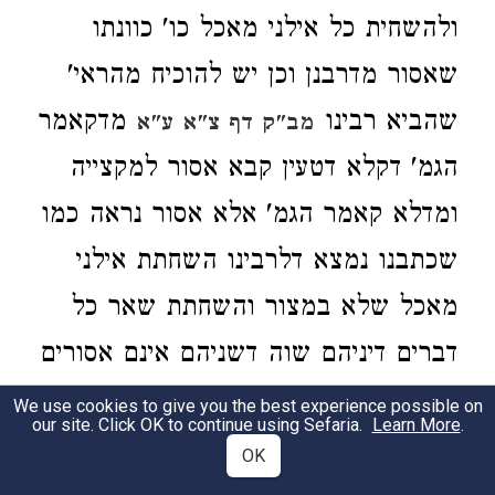
ולהשחית כל אילני מאכל כו' כוונתו
שאסור מדרבנן וכן יש להוכיח מהראי'
שהביא רבינו
מדקאמר
מב"ק דף צ"א ע"א
הגמ' דקלא דטעין קבא אסור למקצייה
ומדלא קאמר הגמ' אלא אסור נראה כמו
שכתבנו נמצא דלרבינו השחתת אילני
מאכל שלא במצור והשחתת שאר כל
דברים דיניהם שוה דשניהם אינם אסורים
אלא מדרבנן וע"כ לא נקט רבינו בשניהם
We use cookies to give you the best experience possible on
our site. Click OK to continue using Sefaria.
Learn More
.
אלא אסור, וא"כ צ"ל דרבינו חולק על
OK